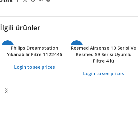
İlgili ürünler
SALE
Philips Dreamstation
Resmed Airsense 10 Serisi Ve
SALE
Yıkanabilir Fitre 1122446
Resmed S9 Serisi Uyumlu
Filtre 4 lü
Login to see prices
Login to see prices