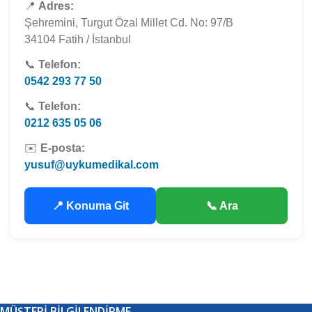
📍
Adres:
Şehremini, Turgut Özal Millet Cd. No: 97/B
34104 Fatih / İstanbul
📞
Telefon:
0542 293 77 50
📞
Telefon:
0212 635 05 06
✉️
E-posta:
yusuf@uykumedikal.com
📍 Konuma Git
📞 Ara
MÜŞTERI BILGILENDIRME